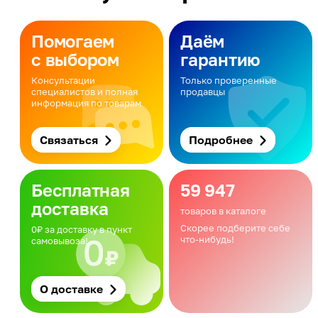
Помогаем
Даём
с выбором
гарантию
Консультации
Только проверенные
специалистов и полная
продавцы
информация по товарам
Связаться
Подробнее
Бесплатная
59 947
доставка
товаров в каталоге
Скорее подберите себе
0₽ за доставку в пункт
что-нибудь!
самовывоза!
О доставке