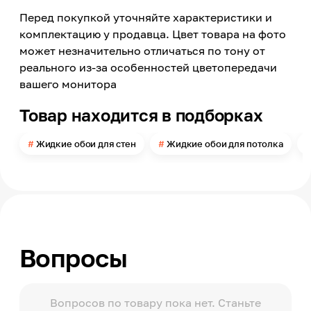
Перед покупкой уточняйте характеристики и
Номер цвета
715
комплектацию у продавца. Цвет товара на фото
может незначительно отличаться по тону от
Поверхность
Рельефная
реального из-за особенностей цветопередачи
вашего монитора
Типы помещений
Сухие помещения
Товар находится в подборках
Поверхность применения
Стена, Потолок
Жидкие обои для стен
Жидкие обои для потолка
Помещение
Прихожая, Кухня, Спальня, Гостиная, Детская,
Офис
Можно мыть
Нет
Расход
Вопросы
3,5-4
Упаковка
Пакет
Вопросов по товару пока нет. Станьте