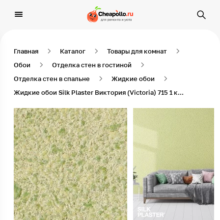
Главная
Каталог
Товары для комнат
Обои
Отделка стен в гостиной
Отделка стен в спальне
Жидкие обои
Жидкие обои Silk Plaster Виктория (Victoria) 715 1 кг Светло-зеленый