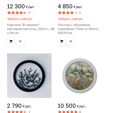
12 300
4 850
₽/шт.
₽/шт.
5
1
Забрать завтра
Забрать завтра
Картина "В тишине",
Постер с объемным
масляная пастель, 2023 г., 48
серебром "Time to Shine",
х 58 см
50х70 см
2 790
10 500
₽/шт.
₽/шт.
7
6