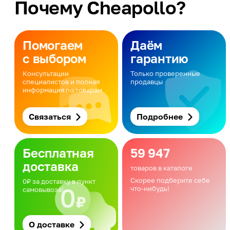
Почему Cheapollo?
Помогаем
Даём
с выбором
гарантию
Консультации
Только проверенные
специалистов и полная
продавцы
информация по товарам
Связаться
Подробнее
Бесплатная
59 947
доставка
товаров в каталоге
Скорее подберите себе
0₽ за доставку в пункт
что-нибудь!
самовывоза!
О доставке