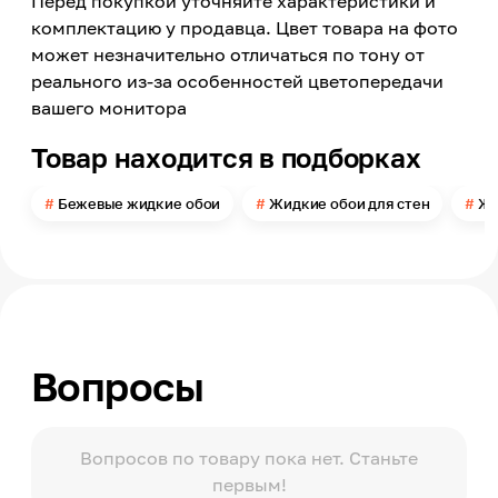
Перед покупкой уточняйте характеристики и
Номер цвета
708
комплектацию у продавца. Цвет товара на фото
может незначительно отличаться по тону от
Поверхность
Рельефная
реального из-за особенностей цветопередачи
вашего монитора
Типы помещений
Сухие помещения
Товар находится в подборках
Поверхность применения
Стена, Потолок
Бежевые жидкие обои
Жидкие обои для стен
Жи
Помещение
Прихожая, Кухня, Спальня, Гостиная, Детская,
Офис
Можно мыть
Нет
Расход
Вопросы
3,5-4
Упаковка
Пакет
Вопросов по товару пока нет. Станьте
первым!
Масса