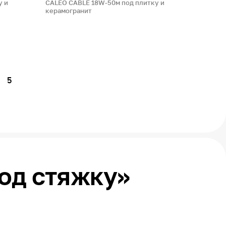
у и
CALEO CABLE 18W-50м под плитку и
керамогранит
5
под стяжку»