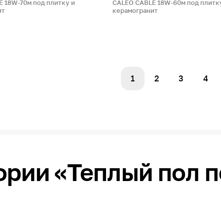
 18W-70м под плитку и
CALEO CABLE 18W-60м под плитк
ит
керамогранит
1
2
3
4
ории «Теплый пол 