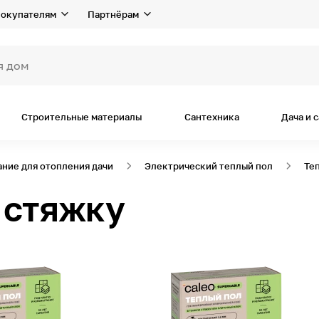
окупателям
Партнёрам
я дома и ремо
Строительные материалы
Сантехника
Дача и 
ние для отопления дачи
Электрический теплый пол
Те
 стяжку