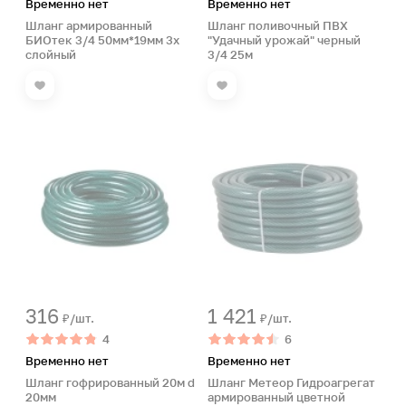
Временно нет
Временно нет
Шланг армированный
Шланг поливочный ПВХ
БИОтек 3/4 50мм*19мм 3х
"Удачный урожай" черный
слойный
3/4 25м
316
1 421
₽/шт.
₽/шт.
4
6
Временно нет
Временно нет
Шланг гофрированный 20м d
Шланг Метеор Гидроагрегат
20мм
армированный цветной