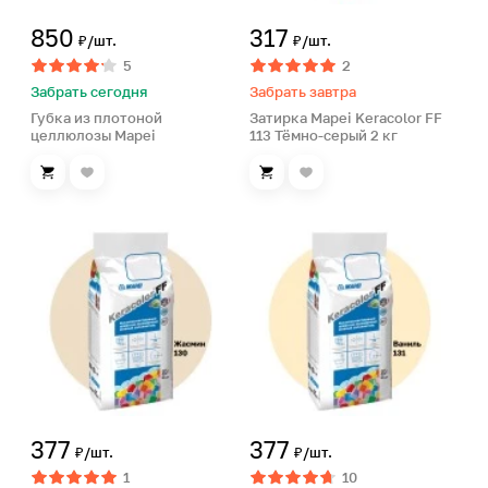
850
317
₽/шт.
₽/шт.
5
2
Забрать сегодня
Забрать завтра
Губка из плотоной
Затирка Mapei Keracolor FF
целлюлозы Mapei
113 Тёмно-серый 2 кг
377
377
₽/шт.
₽/шт.
1
10