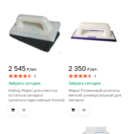
2 545
2 350
₽/шт.
₽/шт.
6
4
Забрать сегодня
Забрать сегодня
Набор Mapei для очистки
Mapei Резиновый шпатель
остатков затирки
мягкий универсальный для
(шпатель+два сменых блока)
затирок