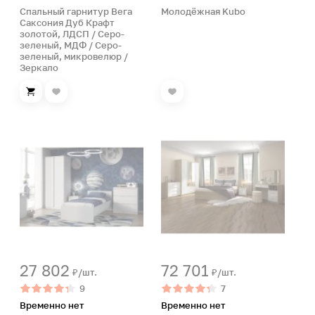
Спальный гарнитур Вега
Молодёжная Kubo
Саксония Дуб Крафт
золотой, ЛДСП / Серо-
зеленый, МДФ / Серо-
зеленый, микровелюр /
Зеркало
27 802
72 701
₽/шт.
₽/шт.
9
7
Временно нет
Временно нет