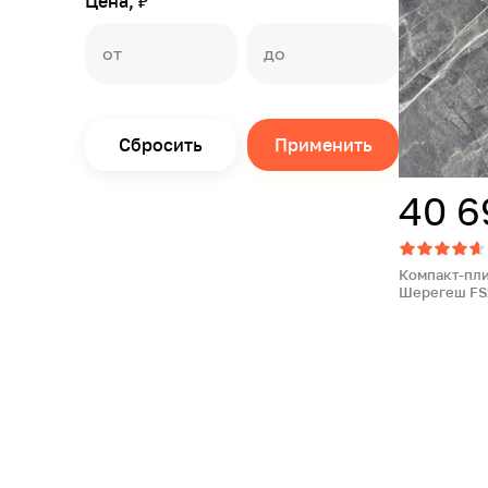
Цена, ₽
Сбросить
Применить
40 6
Компакт-пли
Шерегеш FS20