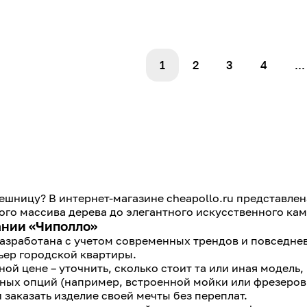
1
2
3
4
...
ешницу? В интернет-магазине cheapollo.ru представле
ого массива дерева до элегантного искусственного кам
ании «Чиполло»
азработана с учетом современных трендов и повседнев
ьер городской квартиры.
ой цене – уточнить, сколько стоит та или иная модель
ьных опций (например, встроенной мойки или фрезеров
 заказать изделие своей мечты без переплат.