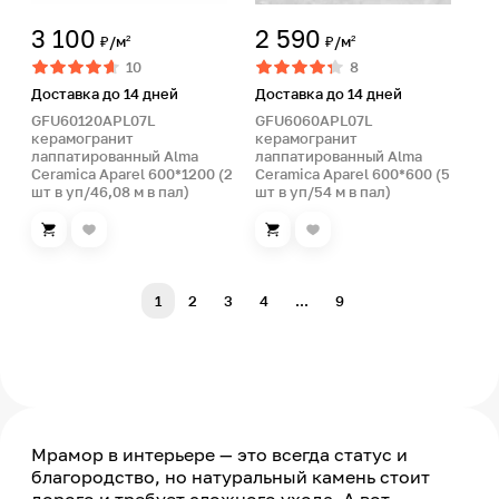
3 100
2 590
₽/м²
₽/м²
10
8
Доставка до 14 дней
Доставка до 14 дней
GFU60120APL07L
GFU6060APL07L
керамогранит
керамогранит
лаппатированный Alma
лаппатированный Alma
Ceramica Aparel 600*1200 (2
Ceramica Aparel 600*600 (5
шт в уп/46,08 м в пал)
шт в уп/54 м в пал)
1
2
3
4
...
9
Мрамор в интерьере — это всегда статус и
благородство, но натуральный камень стоит