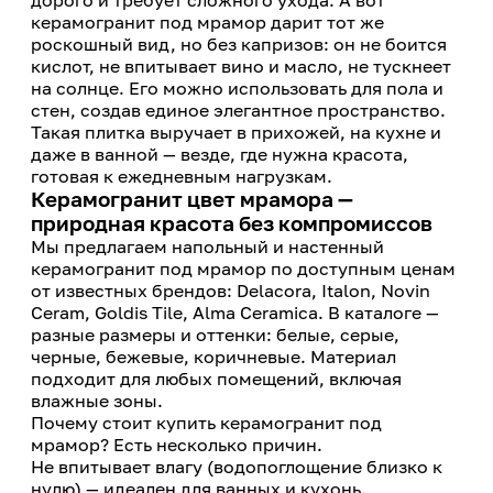
дорого и требует сложного ухода. А вот
керамогранит под мрамор дарит тот же
роскошный вид, но без капризов: он не боится
кислот, не впитывает вино и масло, не тускнеет
на солнце. Его можно использовать для пола и
стен, создав единое элегантное пространство.
Такая плитка выручает в прихожей, на кухне и
даже в ванной — везде, где нужна красота,
готовая к ежедневным нагрузкам.
Керамогранит цвет мрамора —
природная красота без компромиссов
Мы предлагаем напольный и настенный
керамогранит под мрамор по доступным ценам
от известных брендов: Delacora, Italon, Novin
Ceram, Goldis Tile, Alma Ceramica. В каталоге —
разные размеры и оттенки: белые, серые,
черные, бежевые, коричневые. Материал
подходит для любых помещений, включая
влажные зоны.
Почему стоит купить керамогранит под
мрамор? Есть несколько причин.
Не впитывает влагу (водопоглощение близко к
нулю) — идеален для ванных и кухонь.