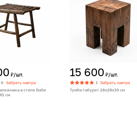
00
15 600
₽/шт.
₽/шт.
6
Забрать завтра
1
Забрать завтра
валежника в стиле Ваби
Тумба-табурет 28х28х39 см
45 см