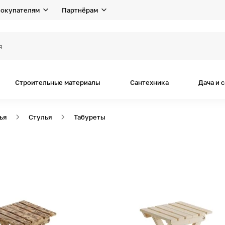
окупателям
Партнёрам
я дома и р
Строительные материалы
Сантехника
Дача и 
ья
Стулья
Табуреты