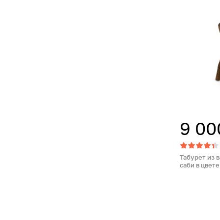
9 00
Табурет из 
саби в цвет