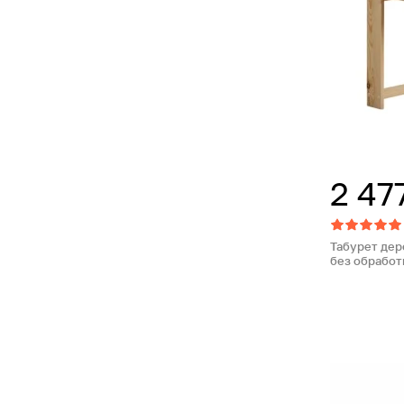
2 47
Табурет дер
без обработ