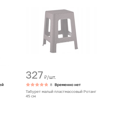
327
₽/шт.
ей
8
Временно нет
Табурет малый пластмассовый Ротанг
45 см