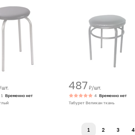
487
/шт.
₽/шт.
1
Временно нет
4
Временно нет
глый
Табурет Великан ткань
1
2
3
4