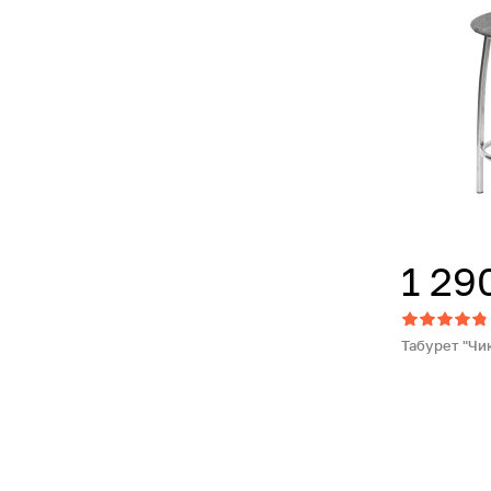
1 29
Табурет "Чи