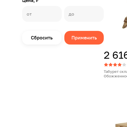
Цена, ₽
Сбросить
Применить
2 61
Табурет скл
Обожженное 