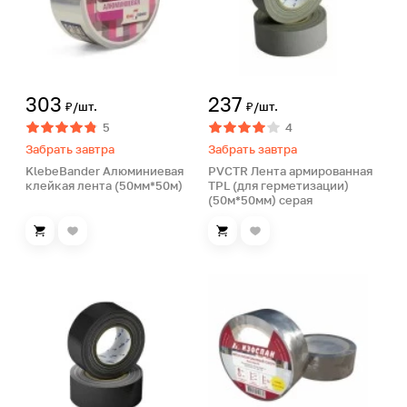
303
237
₽/шт.
₽/шт.
5
4
Забрать завтра
Забрать завтра
KlebeBander Алюминиевая
PVCTR Лента армированная
клейкая лента (50мм*50м)
TPL (для герметизации)
(50м*50мм) серая