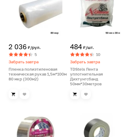
2 036
484
₽/рул.
₽/шт.
5
10
Забрать завтра
Забрать завтра
Пленка полиэтиленовая
TDStels Лента
техническая рукав 1,5м*100м
уплотнительная
80 мкр (300м2)
Дихтунгсбанд
50мм*30метров