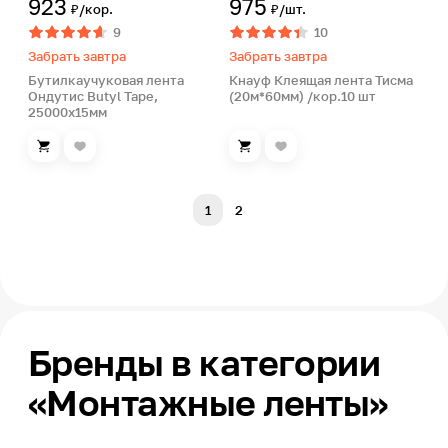
923
975
₽/кор.
₽/шт.
9
10
Забрать завтра
Забрать завтра
Бутилкаучуковая лента
Кнауф Клеящая лента Тисма
Ондутис Butyl Tape,
(20м*60мм) /кор.10 шт
25000х15мм
1
2
Бренды в категории
«Монтажные ленты»