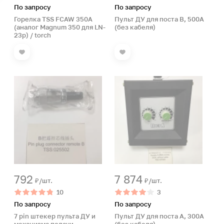
По запросу
По запросу
Горелка TSS FCAW 350А
Пульт ДУ для поста В, 500А
(аналог Magnum 350 для LN-
(без кабеля)
23p) / torch
792
7 874
₽/шт.
₽/шт.
10
3
По запросу
По запросу
7 pin штекер пульта ДУ и
Пульт ДУ для поста А, 300А