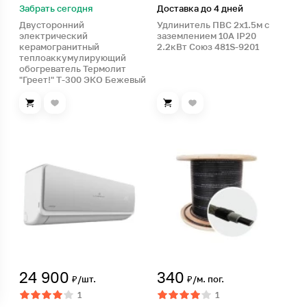
Забрать сегодня
Доставка до 4 дней
Двусторонний
Удлинитель ПВС 2х1.5м с
электрический
заземлением 10А IP20
керамогранитный
2.2кВт Союз 481S-9201
теплоаккумулирующий
обогреватель Термолит
"Греет!" Т-300 ЭКО Бежевый
24 900
340
₽/шт.
₽/м. пог.
1
1