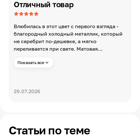
Отличный товар
Влюбилась в этот цвет с первого взгляда -
благородный холодный металлик, который
не серебрит по-дешевке, а мягко
переливается при свете. Матовая
поверхность ST2 - это вау-эффект: никаких
Показать все
отпечатков пальцев и разводов, даже после
готовки выглядит идеально чистой. Толщина
38 мм смотрится очень дорого, как
натуральный камень, но по цене гораздо
29.07.2026
приятнее. Длина 4,1 м без стыков. Сплошная
красота на всю стену. Уход элементарный:
губка, капля средства, и все блестит
чистотой (а точнее матовой свежестью).
Горячее и царапины держит достойно, но
Статьи по теме
подставки под горячее все же использую,
береженого Бог бережет.