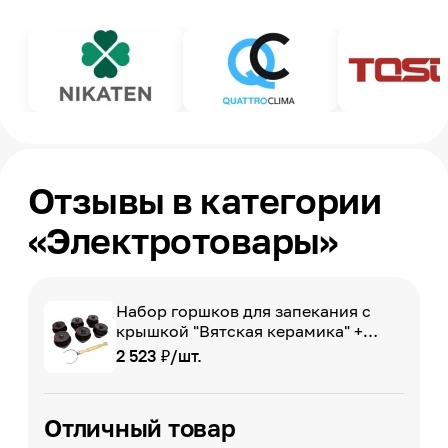
Отзывы в категории
«Электротовары»
Набор горшков для запекания с
крышкой "Вятская керамика" +
ухват, 6х0.7 л, Черный
2 523 ₽/шт.
Отличный товар