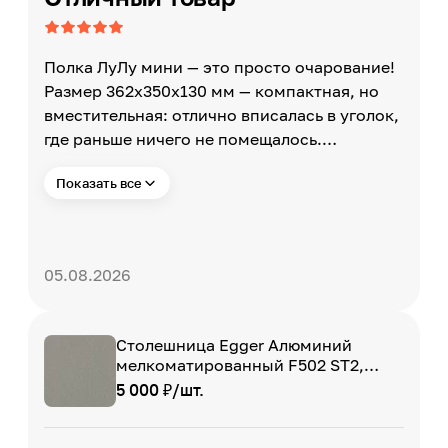
Полка ЛуЛу мини — это просто очарование!
Размер 362х350х130 мм — компактная, но
вместительная: отлично вписалась в уголок,
где раньше ничего не помещалось.
Аккуратная, стильная, глаз радуется каждый
Показать все
раз, когда прохожу мимо.
05.08.2026
Столешница Egger Алюминий
мелкоматированный F502 ST2,
4100 x 600 x 38 мм
5 000 ₽/шт.