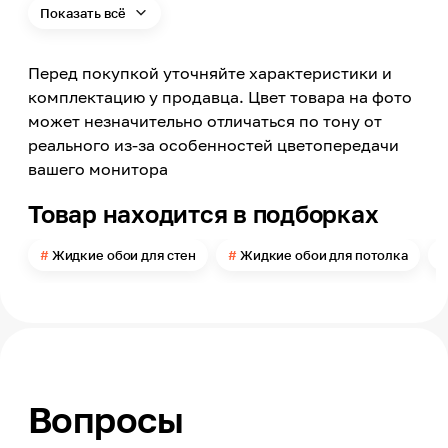
Стена, Потолок
Показать всё
Цвет
Бирюзовый
Перед покупкой уточняйте характеристики и
Цвет заявленный производителем
комплектацию у продавца. Цвет товара на фото
Изумрудно-зеленый
может незначительно отличаться по тону от
Номер цвета
реального из-за особенностей цветопередачи
958
вашего монитора
Поверхность
Рельефная
Товар находится в подборках
Можно мыть
Нет
Жидкие обои для стен
Жидкие обои для потолка
Расход
в 1 слой до 3,5-4
Помещение
Прихожая, Кухня, Спальня, Гостиная, Детская,
Офис
Вопросы
Модельный ряд
Ист