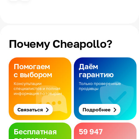
Почему Cheapollo?
Помогаем
Даём
с выбором
гарантию
Консультации
Только проверенные
специалистов и полная
продавцы
информация по товарам
Связаться
Подробнее
Бесплатная
59 947