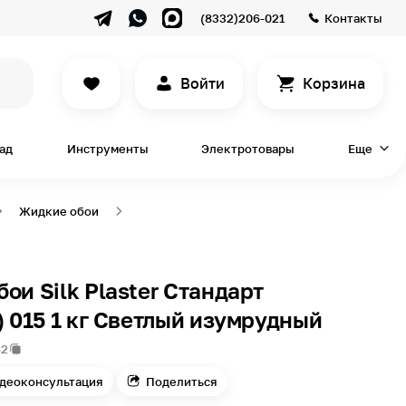
(8332)206-021
Контакты
Войти
Корзина
сад
Инструменты
Электротовары
Еще
Жидкие обои
ои Silk Plaster Стандарт
) 015 1 кг Светлый изумрудный
82
деоконсультация
Поделиться