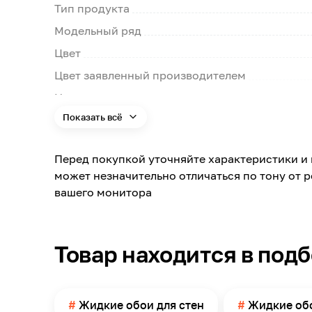
Тип продукта
Модельный ряд
Цвет
Цвет заявленный производителем
Номер цвета
Показать всё
Поверхность
Типы помещений
Перед покупкой уточняйте характеристики и 
Поверхность применения
может незначительно отличаться по тону от 
Помещение
вашего монитора
Можно мыть
Расход
Товар находится в под
Упаковка
Масса
Страна производства
Жидкие обои для стен
Жидкие обо