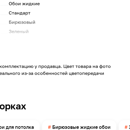
Обои жидкие
Стандарт
Бирюзовый
Зеленый
015
Рельефная
Сухие помещения
комплектацию у продавца. Цвет товара на фото
Стена, Потолок
реального из-за особенностей цветопередачи
Прихожая, Спальня, Гостиная, Детская, Офис
Нет
4-4,5
борках
Пакет
1
Россия
и для потолка
Бирюзовые жидкие обои