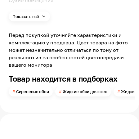
Сухие помещения
Поверхность применения
Стена, Потолок
Показать всё
Цвет
Сиреневый
Перед покупкой уточняйте характеристики и
Цвет заявленный производителем
комплектацию у продавца. Цвет товара на фото
Нежно-лиловый
может незначительно отличаться по тону от
Номер цвета
реального из-за особенностей цветопередачи
1029
вашего монитора
Поверхность
Мелкий рельеф
Товар находится в подборках
Можно мыть
Нет
Сиреневые обои
Жидкие обои для стен
Жидкие 
Расход
в 1 слой до 3
Помещение
Прихожая, Кухня, Спальня, Гостиная, Детская,
Офис