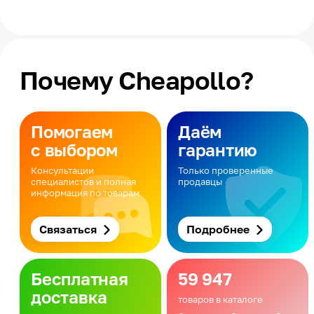
Почему Cheapollo?
Помогаем
Даём
с выбором
гарантию
Консультации
Только проверенные
специалистов и полная
продавцы
информация по товарам
Связаться
Подробнее
Бесплатная
59 947
доставка
товаров в каталоге