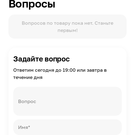
Вопросы
Модельный ряд
Miracle (Миракл)
Упаковка
Пакет
Вопросов по товару пока нет. Станьте
первым!
Масса
1
Страна производства
Россия
Задайте вопрос
Ответим сегодня до 19:00 или завтра в
течение дня
Вопрос
Имя*