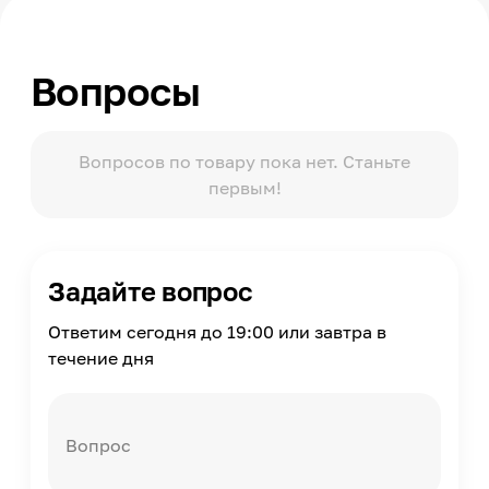
Модельный ряд
Miracle (Миракл)
Вопросы
Упаковка
Пакет
Масса
1
Вопросов по товару пока нет. Станьте
первым!
Страна производства
Россия
Задайте вопрос
Ответим сегодня до 19:00 или завтра в
течение дня
Вопрос