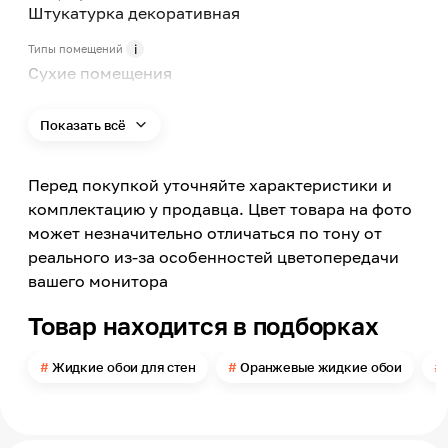
Штукатурка декоративная
Типы помещений
Сухие помещения
Поверхность применения
Стена
Показать всё
Цвет
Оранжевый
Перед покупкой уточняйте характеристики и
Номер цвета
комплектацию у продавца. Цвет товара на фото
1007
может незначительно отличаться по тону от
Поверхность
реального из-за особенностей цветопередачи
Мелкий рельеф
вашего монитора
Можно мыть
Нет
Товар находится в подборках
Расход
Жидкие обои для стен
Оранжевые жидкие обои
в 1 слой до 3
Помещение
Прихожая, Кухня, Спальня, Гостиная, Детская,
Офис