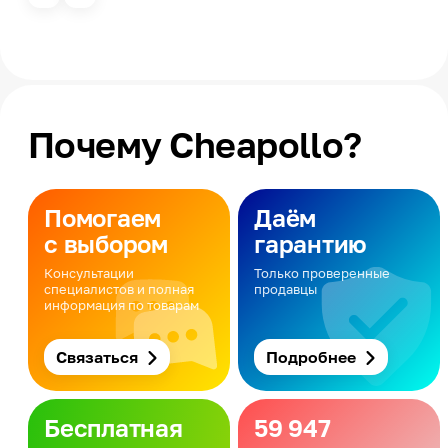
Почему Cheapollo?
Помогаем
Даём
с выбором
гарантию
Консультации
Только проверенные
специалистов и полная
продавцы
информация по товарам
Связаться
Подробнее
Бесплатная
59 947