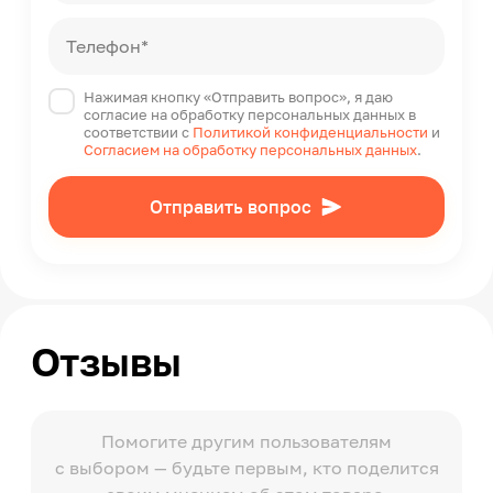
Системы защиты
от перегрева, от брызг
Телефон*
В комплекте
Обогреватель, шнур с вилкой, напольные и
Нажимая кнопку «Отправить вопрос», я даю
настенные крепления, инструкция, гарантийный
согласие на обработку персональных данных в
соответствии с
Политикой конфиденциальности
и
талон, защитный экран от прикосновения к
Согласием на обработку персональных данных
.
горячей поверхности.
Особенности обогревателя
Отправить вопрос
Плоский
Отзывы
Помогите другим пользователям
с выбором — будьте первым, кто поделится