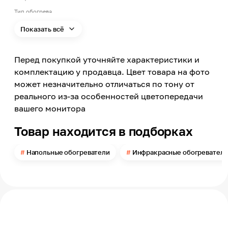
Тип обогрева
Инфракрасно-конвективный
Показать всё
Мощность
350
Перед покупкой уточняйте характеристики и
Поверхность размещения
Настольная, Напольная
комплектацию у продавца. Цвет товара на фото
может незначительно отличаться по тону от
Рекомендуемая площадь помещения до
реального из-за особенностей цветопередачи
14
вашего монитора
Длина
600
Товар находится в подборках
Тип нагревательного элемента
Инфракрасный
Напольные обогреватели
Инфракрасные обогревател
Наличие терморегулятора
Нет
Ширина
40
Вид управления
Со смартфона