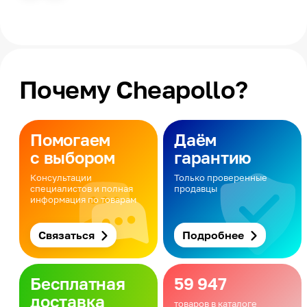
Почему Cheapollo?
Помогаем
Даём
с выбором
гарантию
Консультации
Только проверенные
специалистов и полная
продавцы
информация по товарам
Связаться
Подробнее
Бесплатная
59 947
доставка
товаров в каталоге