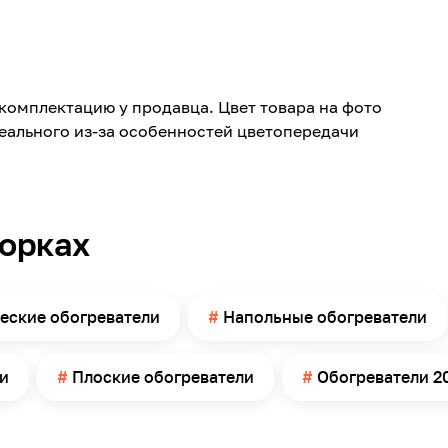
Напольная, Настенная
4
600
комплектацию у продавца. Цвет товара на фото
Керамический
реального из-за особенностей цветопередачи
Нет
280
Серый
борках
Механическое
70
Механический
еские обогреватели
Напольные обогреватели
Россия
Серый
и
Плоские обогреватели
Обогреватели 2
6
85