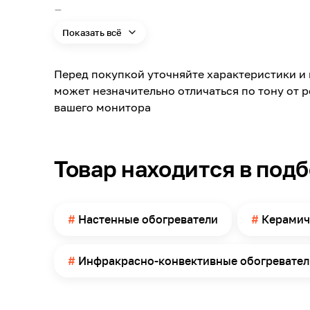
Поверхность размещения
Показать всё
Рекомендуемая площадь помещения до
Длина
Перед покупкой уточняйте характеристики и 
Тип нагревательного элемента
может незначительно отличаться по тону от 
Наличие терморегулятора
вашего монитора
Ширина
Цвет заявленный производителем
Товар находится в под
Вид управления
Высота
Тип выключения
Настенные обогреватели
Керамич
Страна производства
Цвет
Инфракрасно-конвективные обогревател
Масса
Рабочая температура поверхности