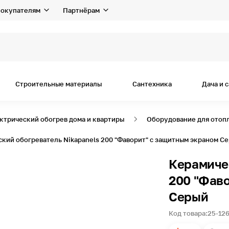
окупателям
Партнёрам
Строительные материалы
Сантехника
Дача и 
ктрический обогрев дома и квартиры
Оборудование для отоп
кий обогреватель Nikapanels 200 "Фаворит" c защитным экраном С
Керамиче
200 "Фав
Серый
Код товара:
25-12