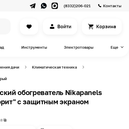
(8332)206-021
Контакты
Войти
Корзина
сад
Инструменты
Электротовары
Еще
ления дачи
Климатическая техника
ерый
ский обогреватель Nikapanels
орит" c защитным экраном
68