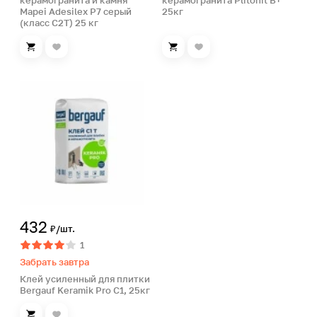
керамогранита и камня
керамогранита Plitonit В+
Mapei Adesilex P7 серый
25кг
(класс С2Т) 25 кг
432
₽/шт.
1
Забрать завтра
Клей усиленный для плитки
Bergauf Keramik Pro С1, 25кг