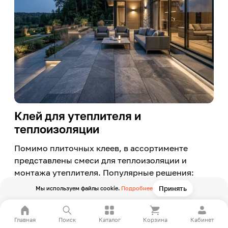
Клей для утеплителя и
теплоизоляции
Помимо плиточных клеев, в ассортименте
представлены смеси для теплоизоляции и
монтажа утеплителя. Популярные решения:
Bundex Теплоклей
Принять
Мы используем файлы cookie.
Подробнее
Подходит для:
Главная
Поиск
Каталог
Корзина
Кабинет
пенополистирола;