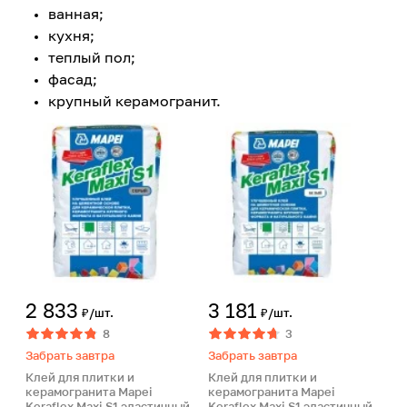
ванная;
кухня;
теплый пол;
фасад;
крупный керамогранит.
2 833
3 181
₽/шт.
₽/шт.
8
3
Забрать завтра
Забрать завтра
Клей для плитки и
Клей для плитки и
керамогранита Mapei
керамогранита Mapei
Keraflex Maxi S1 эластичный
Keraflex Maxi S1 эластичный