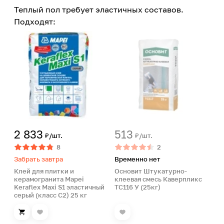
Теплый пол требует эластичных составов.
Подходят:
2 833
513
₽/шт.
₽/шт.
8
2
Забрать завтра
Временно нет
Клей для плитки и
Основит Штукатурно-
керамогранита Mapei
клеевая смесь Каверпликс
Keraflex Maxi S1 эластичный
ТС116 У (25кг)
серый (класс С2) 25 кг