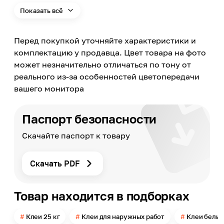
Белый
Показать всё
Масса
25
Перед покупкой уточняйте характеристики и
Страна производства
Россия
комплектацию у продавца. Цвет товара на фото
может незначительно отличаться по тону от
Эксплуатационные свойства
Влагостойкость
реального из-за особенностей цветопередачи
вашего монитора
Форма выпуска
Сухая смесь
Совместимость с теплым полом
Паспорт безопасности
Да
Скачайте паспорт к товару
Поверхность применения
Стена, Пол
Класс клея по ГОСТ 56387
Скачать PDF
С2Т
Марка по морозостойкости
Товар находится в подборках
F100
Применение
Клеи 25 кг
Клеи для наружных работ
Клеи белы
Внутри помещений, Снаружи помещений