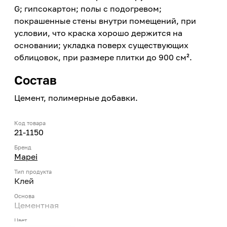
G; гипсокартон; полы с подогревом;
покрашенные стены внутри помещений, при
условии, что краска хорошо держится на
основании; укладка поверх существующих
облицовок, при размере плитки до 900 см².
Состав
Цемент, полимерные добавки.
Код товара
21-1150
Бренд
Mapei
Тип продукта
Клей
Основа
Цементная
Цвет