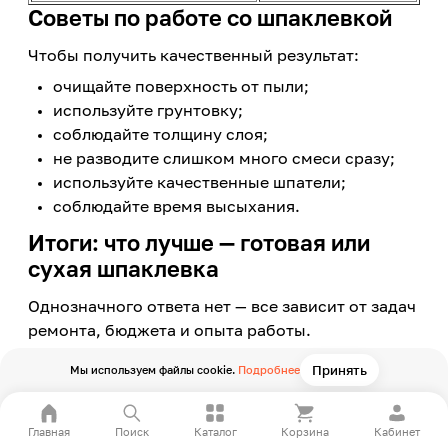
Советы по работе со шпаклевкой
Чтобы получить качественный результат:
очищайте поверхность от пыли;
используйте грунтовку;
соблюдайте толщину слоя;
не разводите слишком много смеси сразу;
используйте качественные шпатели;
соблюдайте время высыхания.
Итоги: что лучше — готовая или
сухая шпаклевка
Однозначного ответа нет — все зависит от задач
ремонта, бюджета и опыта работы.
Сухая шпаклевка подойдет тем, кто:
Принять
Мы используем файлы cookie.
Подробнее
делает масштабный ремонт;
хочет сэкономить;
Главная
Поиск
Каталог
Корзина
Кабинет
планирует выравнивать стены толстым