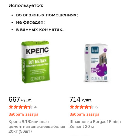
Используется:
во влажных помещениях;
на фасадах;
в ванных комнатах.
667
714
₽/шт.
₽/шт.
4
6
Забрать завтра
Забрать завтра
Крепс ВЛ Финишная
Шпаклевка Bergauf Finish
цементная шпаклевка белая
Zement 20 кг.
20кг (56шт)