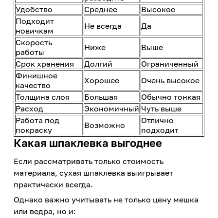
Удобство
Среднее
Высокое
Подходит
Не всегда
Да
новичкам
Скорость
Ниже
Выше
работы
Срок хранения
Долгий
Ограниченный
Финишное
Хорошее
Очень высокое
качество
Толщина слоя
Большая
Обычно тонкая
Расход
Экономичный
Чуть выше
Работа под
Отлично
Возможно
покраску
подходит
Какая шпаклевка выгоднее
Если рассматривать только стоимость
материала, сухая шпаклевка выигрывает
практически всегда.
Однако важно учитывать не только цену мешка
или ведра, но и: