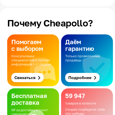
Почему Cheapollo?
Помогаем
Даём
с выбором
гарантию
Консультации
Только проверенные
специалистов и полная
продавцы
информация по товарам
Связаться
Подробнее
Бесплатная
59 947
доставка
товаров в каталоге
Скорее подберите себе
0₽ за доставку в пункт
что-нибудь!
самовывоза!