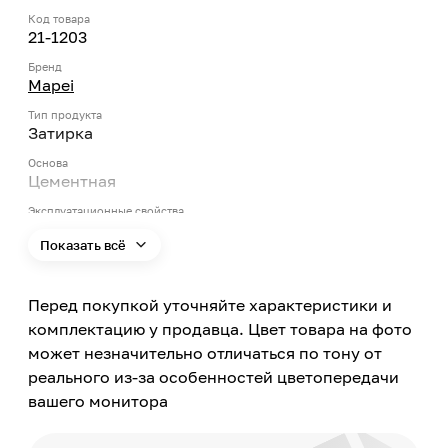
Код товара
21-1203
Бренд
Mapei
Тип продукта
Затирка
Основа
Цементная
Эксплуатационные свойства
Износостойкость, Водостойкость
Показать всё
Цвет
Коричневый
Перед покупкой уточняйте характеристики и
Цвет заявленный производителем
Золотистый песок
комплектацию у продавца. Цвет товара на фото
может незначительно отличаться по тону от
Номер цвета
135
реального из-за особенностей цветопередачи
вашего монитора
Поверхность применения
Стена, Пол