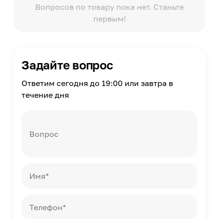
Вопросов по товару пока нет. Станьте
Хождение по полу через
первым!
3
Масса
2
Страна производства
Задайте вопрос
Россия
Ответим сегодня до 19:00 или завтра в
течение дня
Вопрос
Имя*
Телефон*