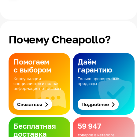
Почему Cheapollo?
Помогаем
Даём
с выбором
гарантию
Консультации
Только проверенные
специалистов и полная
продавцы
информация по товарам
Связаться
Подробнее
Бесплатная
59 947
доставка
товаров в каталоге