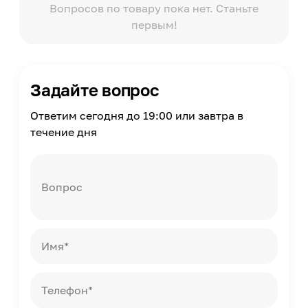
Вопросов по товару пока нет. Станьте
Прочность на сжатие
первым!
25
Расход воды
0.29-0.31
Хождение по полу через
Задайте вопрос
24
Масса
Ответим сегодня до 19:00 или завтра в
2
течение дня
Страна производства
Россия
Вопрос
Имя*
Телефон*