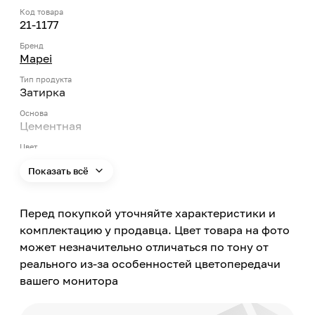
Код товара
21-1177
Бренд
Mapei
Тип продукта
Затирка
Основа
Цементная
Цвет
Серый
Показать всё
Эксплуатационные свойства
Водоотталкивающие свойства,
Грязеотталкивающие свойства, Защита от
Перед покупкой уточняйте характеристики и
плесени и грибка
комплектацию у продавца. Цвет товара на фото
может незначительно отличаться по тону от
Цвет заявленный производителем
Темно-серый
реального из-за особенностей цветопередачи
вашего монитора
Номер цвета
113