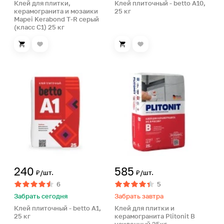
Клей для плитки,
Клей плиточный - betto A10,
керамогранита и мозаики
25 кг
Mapei Kerabond T-R серый
(класс С1) 25 кг
240
585
₽/шт.
₽/шт.
6
5
Забрать сегодня
Забрать завтра
Клей плиточный - betto A1,
Клей для плитки и
25 кг
керамогранита Plitonit В