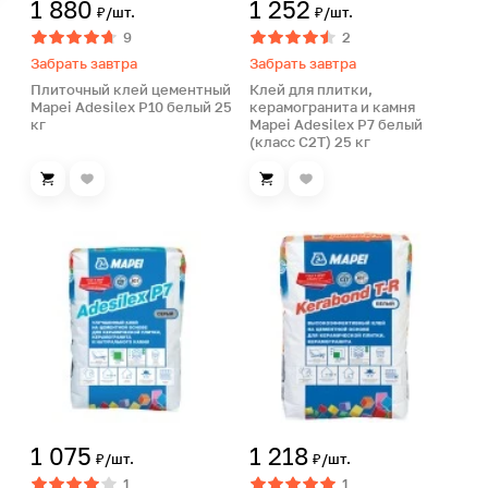
1 880
1 252
₽/шт.
₽/шт.
9
2
Забрать завтра
Забрать завтра
Плиточный клей цементный
Клей для плитки,
Mapei Adesilex P10 белый 25
керамогранита и камня
кг
Mapei Adesilex P7 белый
(класс С2Т) 25 кг
1 075
1 218
₽/шт.
₽/шт.
1
1