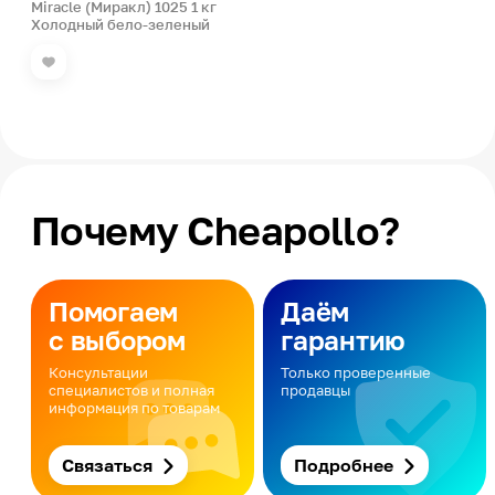
Miracle (Миракл) 1025 1 кг
Холодный бело-зеленый
Почему Cheapollo?
Помогаем
Даём
с выбором
гарантию
Консультации
Только проверенные
специалистов и полная
продавцы
информация по товарам
Связаться
Подробнее