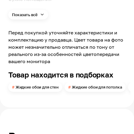
Поверхность применения
Стена, Потолок
Показать всё
Цвет
Зеленый
Перед покупкой уточняйте характеристики и
Цвет заявленный производителем
комплектацию у продавца. Цвет товара на фото
Мятный
может незначительно отличаться по тону от
Номер цвета
реального из-за особенностей цветопередачи
102
вашего монитора
Поверхность
Рельефная
Товар находится в подборках
Можно мыть
Нет
Жидкие обои для стен
Жидкие обои для потолка
Расход
в 1 слой до 5,5-6
Помещение
Прихожая, Кухня, Спальня, Гостиная, Детская,
Офис
Модельный ряд