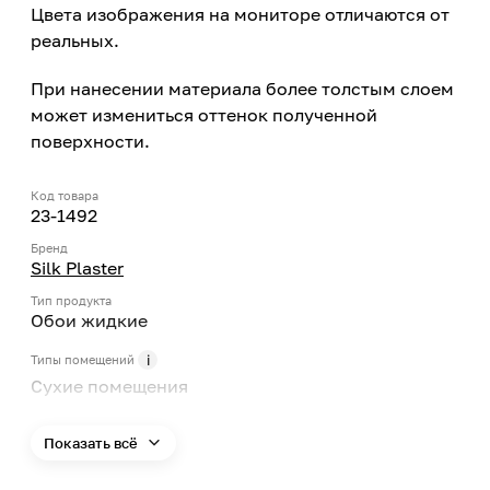
Цвета изображения на мониторе отличаются от
реальных.
При нанесении материала более толстым слоем
может измениться оттенок полученной
поверхности.
Код товара
23-1492
Бренд
Silk Plaster
Тип продукта
Обои жидкие
Типы помещений
Сухие помещения
Поверхность применения
Стена, Потолок
Показать всё
Цвет