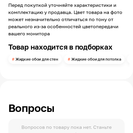
Зеленый
Перед покупкой уточняйте характеристики и
Цвет заявленный производителем
комплектацию у продавца. Цвет товара на фото
Темная бронза
может незначительно отличаться по тону от
Номер цвета
реального из-за особенностей цветопередачи
1110
вашего монитора
Поверхность
Гладкая
Товар находится в подборках
Можно мыть
Нет
Жидкие обои для стен
Жидкие обои для потолка
Расход
в 1 слой до 4-5,5
Помещение
Прихожая, Кухня, Спальня, Гостиная, Офис
Модельный ряд
Victoria Du Monde Versailles
Вопросы
Упаковка
Пакет
Вопросов по товару пока нет. Станьте
Масса
1