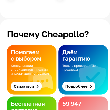
Почему Cheapollo?
Помогаем
Даём
с выбором
гарантию
Консультации
Только проверенные
специалистов и полная
продавцы
информация по товарам
Связаться
Подробнее
Бесплатная
59 947
доставка