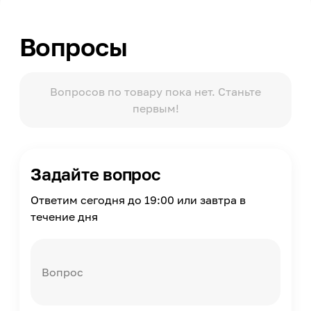
Нет
Расход
Вопросы
3,5-4
Упаковка
Пакет
Вопросов по товару пока нет. Станьте
первым!
Масса
1
Страна производства
Россия
Задайте вопрос
Ответим сегодня до 19:00 или завтра в
течение дня
Вопрос