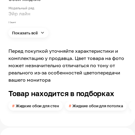
Модельный ряд
Эйр лайн
Цвет
Розовый
Показать всё
Цвет заявленный производителем
Светлый вишневый
Перед покупкой уточняйте характеристики и
Номер цвета
606
комплектацию у продавца. Цвет товара на фото
может незначительно отличаться по тону от
Поверхность
Рельефная
реального из-за особенностей цветопередачи
вашего монитора
Типы помещений
Сухие помещения
Товар находится в подборках
Поверхность применения
Стена, Потолок
Жидкие обои для стен
Жидкие обои для потолка
Помещение
Прихожая, Кухня, Спальня, Гостиная, Детская,
Офис
Можно мыть