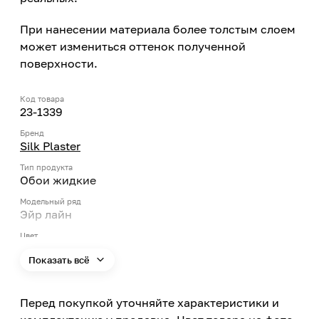
При нанесении материала более толстым слоем
может измениться оттенок полученной
поверхности.
Код товара
23-1339
Бренд
Silk Plaster
Тип продукта
Обои жидкие
Модельный ряд
Эйр лайн
Цвет
Оранжевый
Показать всё
Номер цвета
605
Перед покупкой уточняйте характеристики и
Поверхность
Рельефная