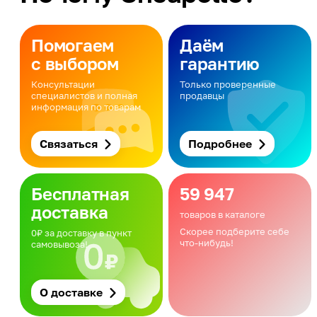
Помогаем
Даём
с выбором
гарантию
Консультации
Только проверенные
специалистов и полная
продавцы
информация по товарам
Связаться
Подробнее
Бесплатная
59 947
доставка
товаров в каталоге
Скорее подберите себе
0₽ за доставку в пункт
что-нибудь!
самовывоза!
О доставке