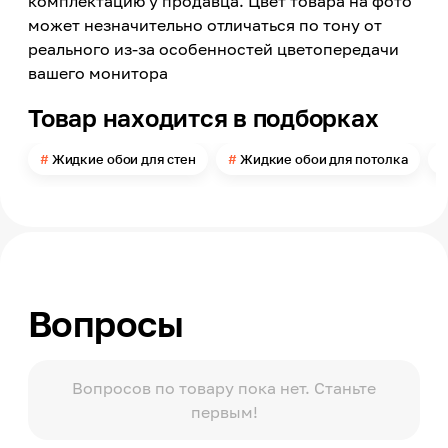
комплектацию у продавца. Цвет товара на фото
может незначительно отличаться по тону от
Упаковка
Пакет
реального из-за особенностей цветопередачи
вашего монитора
Поверхность применения
Стена, Потолок
Товар находится в подборках
Помещение
Прихожая, Кухня, Спальня, Гостиная, Детская,
Жидкие обои для стен
Жидкие обои для потолка
Офис
Типы помещений
Сухие помещения
Можно мыть
Нет
Расход
Вопросы
3,5-4
Масса
1
Вопросов по товару пока нет. Станьте
первым!
Страна производства
Россия