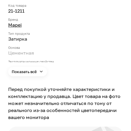
Код товара
21-1211
Бренд
Mapei
Тип продукта
Затирка
Основа
Цементная
Эксплуатационные свойства
Износостойкость, Водостойкость
Показать всё
Цвет
Серый
Перед покупкой уточняйте характеристики и
Цвет заявленный производителем
Вулканический пепел
комплектацию у продавца. Цвет товара на фото
может незначительно отличаться по тону от
Номер цвета
149
реального из-за особенностей цветопередачи
вашего монитора
Поверхность применения
Стена, Пол