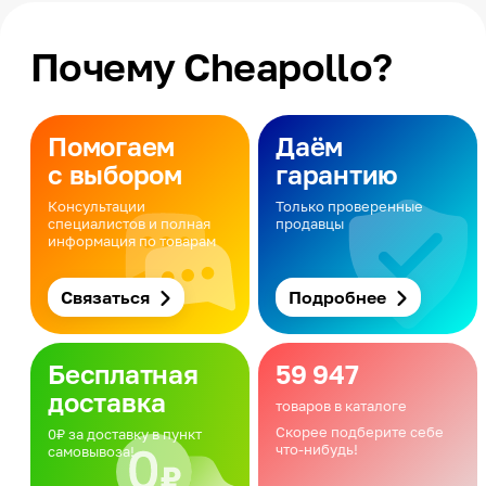
Почему Cheapollo?
Помогаем
Даём
с выбором
гарантию
Консультации
Только проверенные
специалистов и полная
продавцы
информация по товарам
Связаться
Подробнее
Бесплатная
59 947
доставка
товаров в каталоге
Скорее подберите себе
0₽ за доставку в пункт
что-нибудь!
самовывоза!