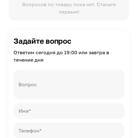
Вопросов по товару пока нет. Станьте
Хождение по полу через
первым!
3
Масса
2
Страна производства
Задайте вопрос
Россия
Ответим сегодня до 19:00 или завтра в
течение дня
Вопрос
Имя*
Телефон*