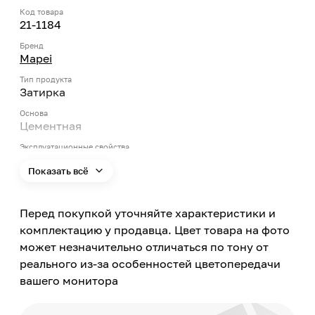
Код товара
21-1184
Бренд
Mapei
Тип продукта
Затирка
Основа
Цементная
Эксплуатационные свойства
Водоотталкивающие свойства,
Показать всё
Грязеотталкивающие свойства, Защита от
плесени и грибка
Перед покупкой уточняйте характеристики и
Цвет
Коричневый
комплектацию у продавца. Цвет товара на фото
может незначительно отличаться по тону от
Цвет заявленный производителем
Коричневый
реального из-за особенностей цветопередачи
вашего монитора
Номер цвета
142