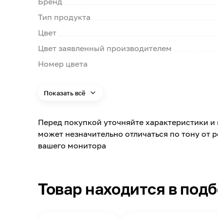
Бренд
Тип продукта
Цвет
Цвет заявленный производителем
Номер цвета
Материал обработки
Показать всё
Размер шва
Марка по морозостойкости
Перед покупкой уточняйте характеристики и 
может незначительно отличаться по тону от 
Жизнеспособность раствора
вашего монитора
Прочность на сжатие
Расход воды
Масса
Товар находится в под
Страна производства