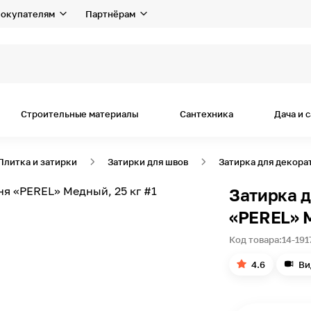
окупателям
Партнёрам
Строительные материалы
Сантехника
Дача и 
Плитка и затирки
Затирки для швов
Затирка для декора
Затирка д
«PEREL» М
Код товара:
14-191
4.6
Ви