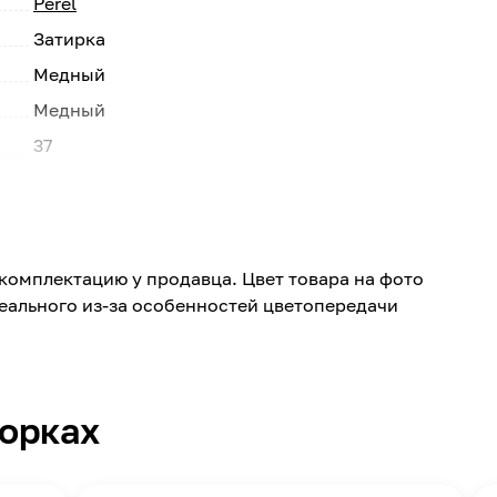
Perel
Затирка
Медный
Медный
37
Натуральный камень, Искусственный камень,
Камень, Керамическая плитка, Керамогранит
до 30
комплектацию у продавца. Цвет товара на фото
F 50
реального из-за особенностей цветопередачи
2 часа
20
0,16-0,18
борках
25
Россия