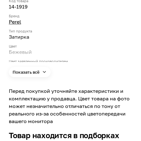
Код товара
14-1919
Бренд
Perel
Тип продукта
Затирка
Цвет
Бежевый
Цвет заявленный производителем
Кремовый
Показать всё
Номер цвета
40
Перед покупкой уточняйте характеристики и
Поверхность применения
Стена, Пол
комплектацию у продавца. Цвет товара на фото
может незначительно отличаться по тону от
Материал обработки
Натуральный камень, Искусственный камень,
реального из-за особенностей цветопередачи
Камень, Керамическая плитка, Керамогранит
вашего монитора
Размер шва
Товар находится в подборках
до 30