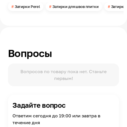
Марка по морозостойкости
Затирки Perel
Затирки для швов плитки
Затирки
F 50
Жизнеспособность раствора
2 часа
Прочность на сжатие
20
Расход воды
Вопросы
0,16-0,18
Масса
25
Вопросов по товару пока нет. Станьте
Страна производства
первым!
Россия
Задайте вопрос
Ответим сегодня до 19:00 или завтра в
течение дня