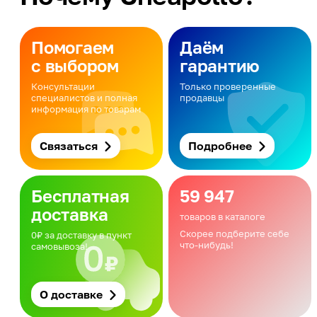
Помогаем
Даём
с выбором
гарантию
Консультации
Только проверенные
специалистов и полная
продавцы
информация по товарам
Связаться
Подробнее
Бесплатная
59 947
доставка
товаров в каталоге
Скорее подберите себе
0₽ за доставку в пункт
что-нибудь!
самовывоза!
О доставке