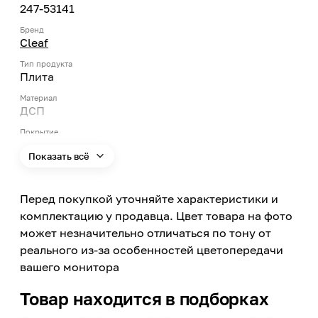
247-53141
Бренд
Cleaf
Тип продукта
Плита
Материал
ДСП
Покрытие
Пластик
Показать всё
Цвет
Коричневый
Перед покупкой уточняйте характеристики и
Яркость цвета
Темный
комплектацию у продавца. Цвет товара на фото
может незначительно отличаться по тону от
Цвет заявленный производителем
Arera
реального из-за особенностей цветопередачи
вашего монитора
Номер цвета
S016
Товар находится в подборках
Поверхность
Матовая