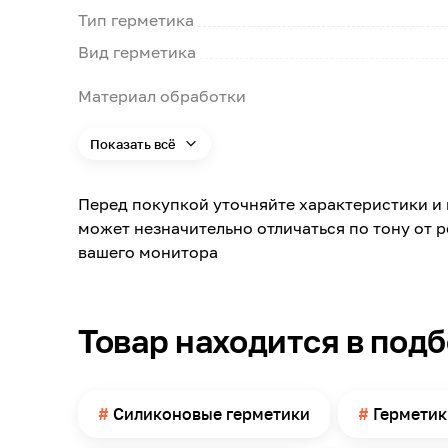
Тип герметика
Вид герметика
Материал обработки
Назначение
Показать всё
Применение
Помещение
Перед покупкой уточняйте характеристики и 
может незначительно отличаться по тону от 
Поверхность применения
вашего монитора
Объем
Цвет
Цвет заявленный производителем
Товар находится в под
Номер цвета
Страна производства
Силиконовые герметики
Герметик
Температура нанесения