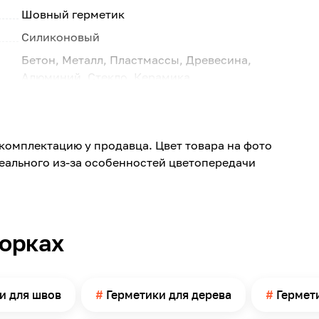
Шовный герметик
Силиконовый
Бетон, Металл, Пластмассы, Древесина,
Алюминий, Стекло, Керамика
Для бассейнов
Внутри помещений
комплектацию у продавца. Цвет товара на фото
Кухня, Ванная комната
реального из-за особенностей цветопередачи
Стена, Пол
0.31
Фиолетовый
борках
Фиолетовый
162
Италия
и для швов
Герметики для дерева
Гермет
от +5°С до +50