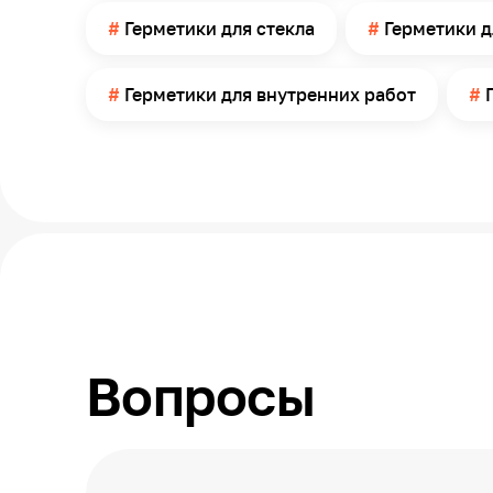
Расход
Герметики для стекла
Герметики д
Твердость по Шору А
Метод нанесения
Герметики для внутренних работ
Необходим пистолет
Срок годности
Вопросы