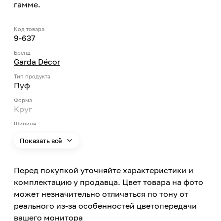
гамме.
Код товара
9-637
Бренд
Garda Décor
Тип продукта
Пуф
Форма
Круг
Ширина
420
Показать всё
Глубина
420
Перед покупкой уточняйте характеристики и
Высота
440
комплектацию у продавца. Цвет товара на фото
может незначительно отличаться по тону от
Цвет
Зеленый
реального из-за особенностей цветопередачи
вашего монитора
Цвет заявленный производителем