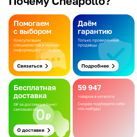
Почему Cheapollo?
Помогаем
Даём
с выбором
гарантию
Консультации
Только проверенные
специалистов и полная
продавцы
информация по товарам
Связаться
Подробнее
Бесплатная
59 947
доставка
товаров в каталоге
Скорее подберите себе
0₽ за доставку в пункт
что-нибудь!
самовывоза!
О доставке