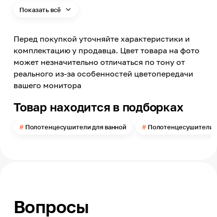
Хром
Показать всё
Материал
Нержавеющая сталь
Перед покупкой уточняйте характеристики и
Конфигурация полотенцесушителя
Лесенка
комплектацию у продавца. Цвет товара на фото
может незначительно отличаться по тону от
Вставки
8 (4+4)
реального из-за особенностей цветопередачи
вашего монитора
Наличие полки (полок)
Нет
Товар находится в подборках
Подключение полотенцесушителя
Боковое
Полотенцесушители для ванной
Полотенцесушители 
Межосевое расстояние
450
Высота
800
Ширина
40
Вопросы
Размер (В*Ш*МО)
80*40*45