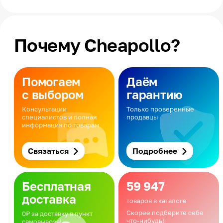
Почему Cheapollo?
Помогаем
Даём
с выбором
гарантию
Консультации
Только проверенные
специалистов и полная
продавцы
информация по товарам
Связаться
Подробнее
Бесплатная
59 947
доставка
товаров в каталоге
Скорее подберите себе
0₽ за доставку в пункт
что-нибудь!
самовывоза!