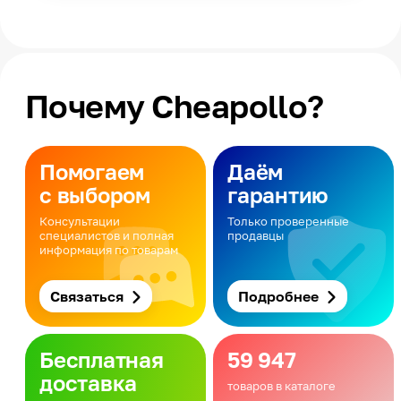
Почему Cheapollo?
Помогаем
Даём
с выбором
гарантию
Консультации
Только проверенные
специалистов и полная
продавцы
информация по товарам
Связаться
Подробнее
Бесплатная
59 947
доставка
товаров в каталоге