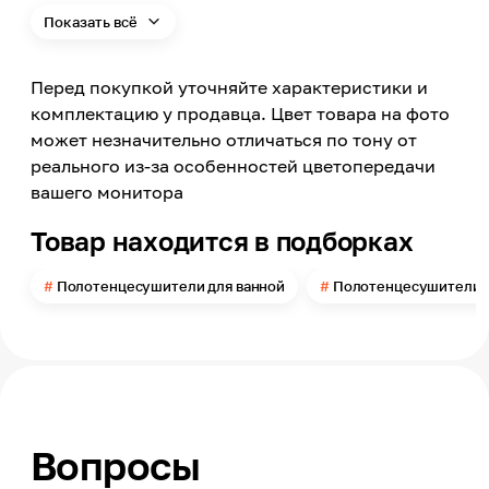
Хром
Показать всё
Материал
Нержавеющая сталь
Перед покупкой уточняйте характеристики и
Конфигурация полотенцесушителя
Лесенка
комплектацию у продавца. Цвет товара на фото
может незначительно отличаться по тону от
Вставки
6 (3+3)
реального из-за особенностей цветопередачи
вашего монитора
Наличие полки (полок)
Нет
Товар находится в подборках
Подключение полотенцесушителя
Боковое
Полотенцесушители для ванной
Полотенцесушители 
Межосевое расстояние
450
Высота
600
Ширина
40
Вопросы
Размер (В*Ш*МО)
60*40*45