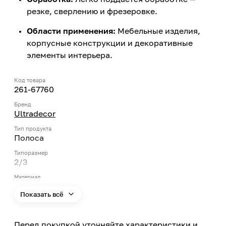
резке, сверлению и фрезеровке.
Области применения:
Мебельные изделия,
корпусные конструкции и декоративные
элементы интерьера.
Код товара
261-67760
Бренд
Ultradecor
Тип продукта
Полоса
Типоразмер
2/3
Материал
ЛДСП
Показать всё
Влагостойкость
Нет
Перед покупкой уточняйте характеристики и
Цвет