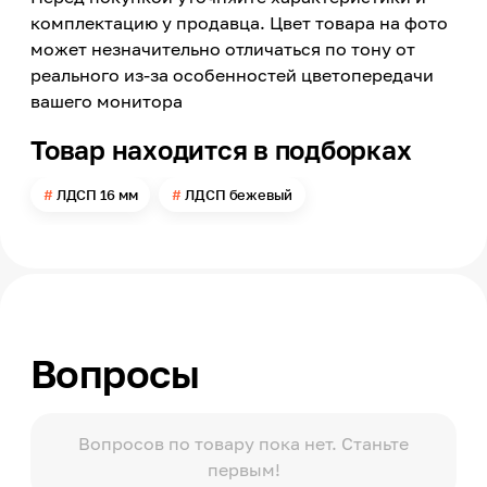
Бежевый
комплектацию у продавца. Цвет товара на фото
может незначительно отличаться по тону от
Цвет заявленный производителем
Ваниль
реального из-за особенностей цветопередачи
вашего монитора
Номер цвета
9569
Товар находится в подборках
Текстура
PE
ЛДСП 16 мм
ЛДСП бежевый
Поверхность
Матовая
Длина
2800
Ширина
1360
Вопросы
Толщина
16
Вид рисунка
Однотонный, Без рисунка
Вопросов по товару пока нет. Станьте
первым!
Модельный ряд