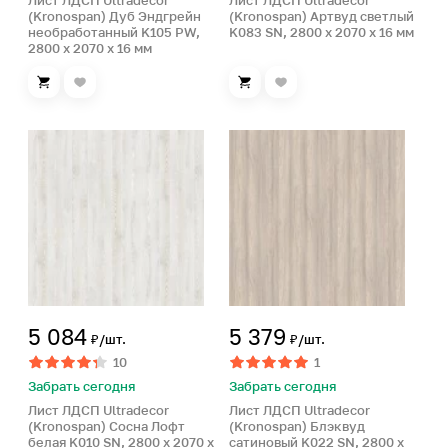
Лист ЛДСП Ultradecor
Лист ЛДСП Ultradecor
(Kronospan) Дуб Эндгрейн
(Kronospan) Артвуд светлый
необработанный K105 PW,
K083 SN, 2800 x 2070 x 16 мм
2800 x 2070 x 16 мм
5 084
5 379
₽/шт.
₽/шт.
10
1
Забрать сегодня
Забрать сегодня
Лист ЛДСП Ultradecor
Лист ЛДСП Ultradecor
(Kronospan) Сосна Лофт
(Kronospan) Блэквуд
белая K010 SN, 2800 x 2070 x
сатиновый K022 SN, 2800 x