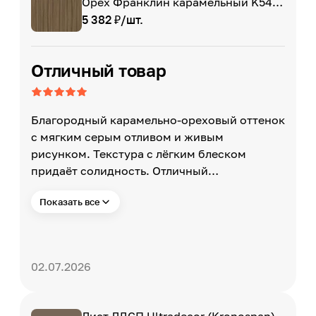
Орех Франклин карамельный K546
RW, 2800 x 2070 x 16 мм
5 382 ₽/шт.
Отличный товар
Благородный карамельно-ореховый оттенок
с мягким серым отливом и живым
рисунком. Текстура с лёгким блеском
придаёт солидность. Отличный
современный декор под дерево для мебели.
Показать все
В размере 2800х2070 мм и толщиной 16 мм -
стандартный и удобный формат для
мебельных фасадов и корпусов . Качество
Kronospan на уровне - плита ровная, класс
02.07.2026
эмиссии Е1