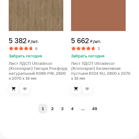
5 382
5 662
₽/шт.
₽/шт.
6
3
Забрать сегодня
Забрать сегодня
Лист ЛДСП Ultradecor
Лист ЛДСП Ultradecor
(Kronospan) Гикори Рокфорд
(Kronospan) Безмолвная
натуральный K086 PW, 2800
пустыня K514 SU, 2800 x 2070
x 2070 x 16 мм
x 16 мм
1
2
3
4
...
49