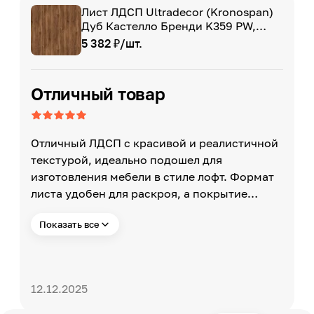
Лист ЛДСП Ultradecor (Kronospan)
Дуб Кастелло Бренди K359 PW,
2800 x 2070 x 16 мм
5 382 ₽/шт.
Отличный товар
Отличный ЛДСП с красивой и реалистичной
текстурой, идеально подошел для
изготовления мебели в стиле лофт. Формат
листа удобен для раскроя, а покрытие
оказалось прочным и устойчивым к
Показать все
царапинам.
12.12.2025