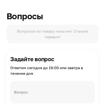
Ширина
680
Вопросы
Толщина
16
Вид рисунка
Однотонный, Без рисунка
Вопросов по товару пока нет. Станьте
первым!
Модельный ряд
Color
Масса
22
Задайте вопрос
Страна производства
Россия
Ответим сегодня до 19:00 или завтра в
течение дня
Вопрос