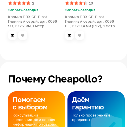
2
10
Забрать сегодня
Забрать сегодня
Кромка ПВХ GP-Plast
Кромка ПВХ GP-Plast
Глиняный серый, арт. K096
Глиняный серый, арт. K096
SU, 19 x 2 мм, 1 метр
РЕ, 19 x 0,4 мм (Р12), 1 метр
Почему Cheapollo?
Помогаем
Даём
с выбором
гарантию
Консультации
Только проверенные
специалистов и полная
продавцы
информация по товарам