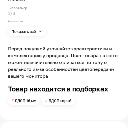
Типоразмер
1/3
Материал
ЛДСП
Показать всё
Влагостойкость
Нет
Перед покупкой уточняйте характеристики и
Цвет
Серый
комплектацию у продавца. Цвет товара на фото
может незначительно отличаться по тону от
Цвет заявленный производителем
Глиняный серый
реального из-за особенностей цветопередачи
вашего монитора
Номер цвета
K096
Товар находится в подборках
Текстура
SU
ЛДСП 16 мм
ЛДСП серый
Поверхность
Матовая
Длина
2800