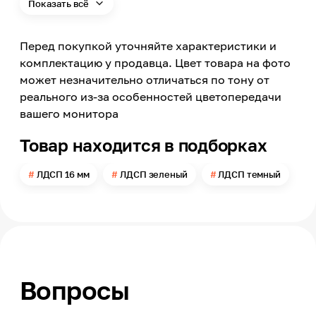
Показать всё
Влагостойкость
Нет
Перед покупкой уточняйте характеристики и
Цвет
Зеленый
комплектацию у продавца. Цвет товара на фото
может незначительно отличаться по тону от
Яркость цвета
Темный
реального из-за особенностей цветопередачи
вашего монитора
Цвет заявленный производителем
Дымчатый зеленый
Товар находится в подборках
Номер цвета
K521
ЛДСП 16 мм
ЛДСП зеленый
ЛДСП темный
Текстура
SU
Поверхность
Матовая
Длина
2800
Вопросы
Ширина
680