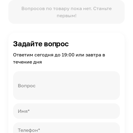
Толщина
16
Вопросов по товару пока нет. Станьте
первым!
Вид рисунка
Однотонный, Без рисунка
Модельный ряд
Color
Задайте вопрос
Масса
22
Ответим сегодня до 19:00 или завтра в
Страна производства
течение дня
Россия
Вопрос
Имя*
Телефон*