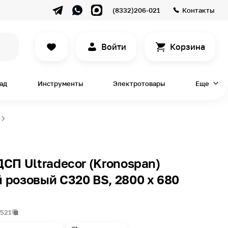
(8332)206-021
Контакты
Войти
Корзина
сад
Инструменты
Электротовары
Еще
СП Ultradecor (Kronospan)
розовый C320 BS, 2800 x 680
7521