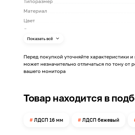
Типоразмер
Материал
Цвет
Яркость цвета
Показать всё
Цвет заявленный производителем
Номер цвета
Перед покупкой уточняйте характеристики и 
Текстура
может незначительно отличаться по тону от 
Поверхность
вашего монитора
Длина
Ширина
Товар находится в под
Толщина
Вид рисунка
Модельный ряд
ЛДСП 16 мм
ЛДСП бежевый
Масса