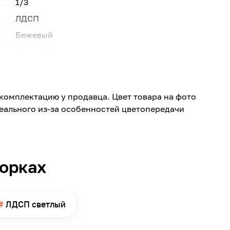
1/3
ЛДСП
Бежевый
Светлый
Дымчатый розовый
C320
комплектацию у продавца. Цвет товара на фото
BS
реального из-за особенностей цветопередачи
Матовая
2800
680
борках
16
Однотонный, Без рисунка
Silkway
ЛДСП светлый
23