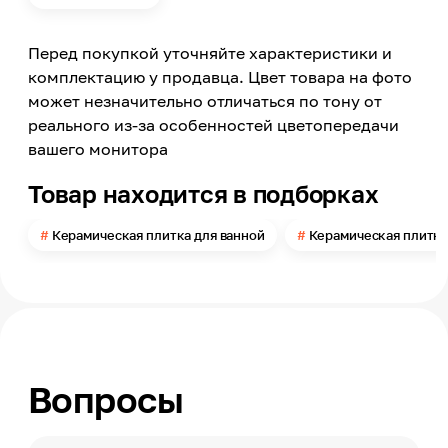
Форма
Прямоугольник
Перед покупкой уточняйте характеристики и
Страна производства
Россия
комплектацию у продавца. Цвет товара на фото
может незначительно отличаться по тону от
Модельный ряд
Trevi Gray
реального из-за особенностей цветопередачи
вашего монитора
Материал
Керамика
Товар находится в подборках
Длина
750
Керамическая плитка для ванной
Керамическая плитка
Ширина
250
Поверхность
Матовая
Помещение
Ванная комната, Санузел
Вопросы
Поверхность применения
Стена
Количество в упаковке