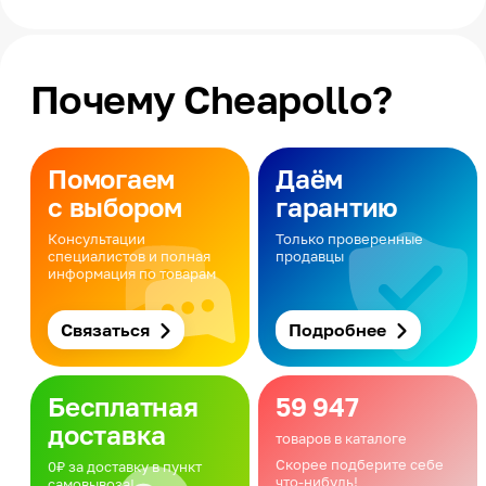
Почему Cheapollo?
Помогаем
Даём
с выбором
гарантию
Консультации
Только проверенные
специалистов и полная
продавцы
информация по товарам
Связаться
Подробнее
Бесплатная
59 947
доставка
товаров в каталоге
Скорее подберите себе
0₽ за доставку в пункт
что-нибудь!
самовывоза!