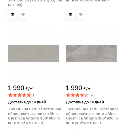
246*740*10 (7 шт в уп/53,508
шт в уп/80.676 м в пал)
м в пал)
1 990
1 990
₽/м²
₽/м²
1
9
Доставка до 14 дней
Доставка до 14 дней
TWU3090ATU70R Настенная
TWU3090ATU77R Настенная
облицовочная плитка Alma
облицовочная плитка Alma
Ceramica Anturin 300*900 (5
Ceramica Anturin 300*900 (5
шт в уп/54 м в пал)
шт в уп/54 м в пал)