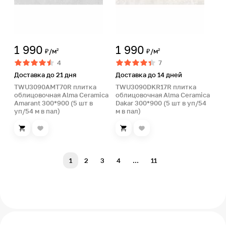
1 990
1 990
₽/м²
₽/м²
4
7
Доставка до 21 дня
Доставка до 14 дней
TWU3090AMT70R плитка
TWU3090DKR17R плитка
облицовочная Alma Ceramica
облицовочная Alma Ceramica
Amarant 300*900 (5 шт в
Dakar 300*900 (5 шт в уп/54
уп/54 м в пал)
м в пал)
1
2
3
4
...
11