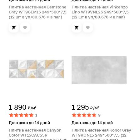
Плитка настенная Gemstone
Плитка настенная Vincenzo
Gray WT9GEM15 249*500*7,5
Lino WT9VNL25 249*500*7,5
(12 шт в уп/80.676 м в пал)
(12 шт в уп/80.676 м в пал)
1 890
1 295
₽/м²
₽/м²
1
9
Доставка до 14 дней
Доставка до 14 дней
Плитка настенная Canyon
Плитка настенная Konor Gray
Color WT15CAC55R
WT9KON15 249*500*7,5 (12