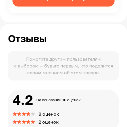
Современный, Минимализм, Лофт
Помещение
Спальня, Подростковая
Форма поставки
Требуется сборка
Отзывы
Помогите другим пользователям
с выбором — будьте первым, кто поделится
своим мнением об этом товаре.
4.2
На основании 10 оценок
8 оценок
2 оценок