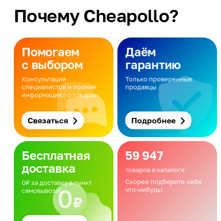
Почему Cheapollo?
Помогаем
Даём
с выбором
гарантию
Консультации
Только проверенные
специалистов и полная
продавцы
информация по товарам
Связаться
Подробнее
Бесплатная
59 947
доставка
товаров в каталоге
Скорее подберите себе
0₽ за доставку в пункт
что-нибудь!
самовывоза!