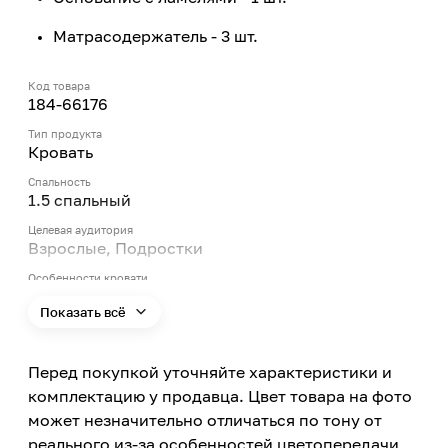
Матрасодержатель - 3 шт.
Код товара
184-66176
Тип продукта
Кровать
Спальность
1.5 спальный
Целевая аудитория
Взрослые, Подростки
Особенности кровати
Трансформер, На высоких ножках
Показать всё
Длина
1930
Перед покупкой уточняйте характеристики и
Ширина
1200
комплектацию у продавца. Цвет товара на фото
может незначительно отличаться по тону от
Высота
420
реального из-за особенностей цветопередачи