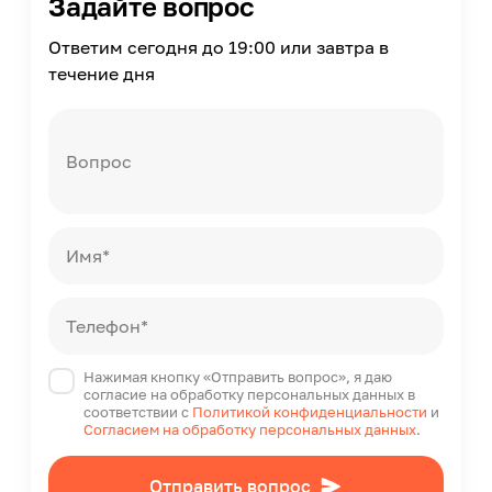
Задайте вопрос
Ширина спального места
1200
Ответим сегодня до 19:00 или завтра в
Максимальная нагрузка на одно спальное место
течение дня
120
Наличие изголовья
Изголовье приобретается дополнительно
Вопрос
Короб для хранения
Без короба для хранения
Подъёмный механизм
Без механизма подъёма
Имя*
Матрас в комплекте
Нет
Основание
Телефон*
В комплекте, Ортопедическое, Латы
Модельный ряд
Нажимая кнопку «Отправить вопрос», я даю
Металика
согласие на обработку персональных данных в
соответствии с
Политикой конфиденциальности
и
Страна производства
Согласием на обработку персональных данных
.
Россия
Архитектурный стиль
Отправить вопрос