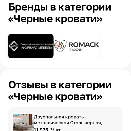
Бренды в категории
«Черные кровати»
Отзывы в категории
«Черные кровати»
Двуспальная кровать
металлическая Сталь черная,
180х200 см, ДомаКлёво
11 976 ₽/шт.