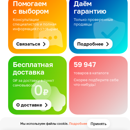
Помогаем
Даём
с выбором
гарантию
Консультации
Только проверенные
специалистов и полная
продавцы
информация по товарам
Связаться
Подробнее
Бесплатная
59 947
доставка
товаров в каталоге
Скорее подберите себе
0₽ за доставку в пункт
что-нибудь!
самовывоза!
О доставке
Принять
Мы используем файлы cookie.
Подробнее