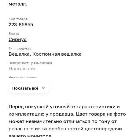
металл.
Код товара
223-65655
Бренд
Сириус
Тип продукта
Вешалка, Костюмная вешалка
Поверхность размещения
Напольная
Наличие зеркала
Нет
Показать всё
Цвет
Коричневый
Перед покупкой уточняйте характеристики и
Цвет заявленный производителем
Орех темный
комплектацию у продавца. Цвет товара на фото
может незначительно отличаться по тону от
Цветовая гамма
Коричневый
реального из-за особенностей цветопередачи
вашего монитора
Ширина