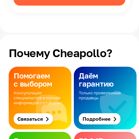
Почему Cheapollo?
Помогаем
Даём
с выбором
гарантию
Консультации
Только проверенные
специалистов и полная
продавцы
информация по товарам
Связаться
Подробнее