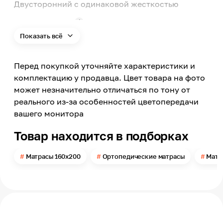
Двусторонний с одинаковой жесткостью
Конструкция матраса
Блок независимых пружин
Показать всё
Целевая аудитория
Взрослые
Перед покупкой уточняйте характеристики и
Ортопедический эффект
комплектацию у продавца. Цвет товара на фото
Да
может незначительно отличаться по тону от
Спальность
реального из-за особенностей цветопередачи
2-х спальный
вашего монитора
Ширина
1600
Товар находится в подборках
Длина
2000
Матрасы 160х200
Ортопедические матрасы
Матр
Толщина
250
Материал чехла
Трикотаж
Материал наполнителя