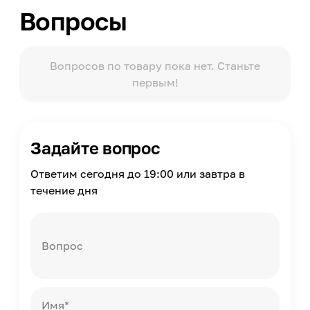
Кокосовая койра, Термовойлок, Пена с
Вопросы
эффектом памяти
Поставляется в скрученном виде
Нет
Вопросов по товару пока нет. Станьте
первым!
Задайте вопрос
Ответим сегодня до 19:00 или завтра в
течение дня
Вопрос
Имя*