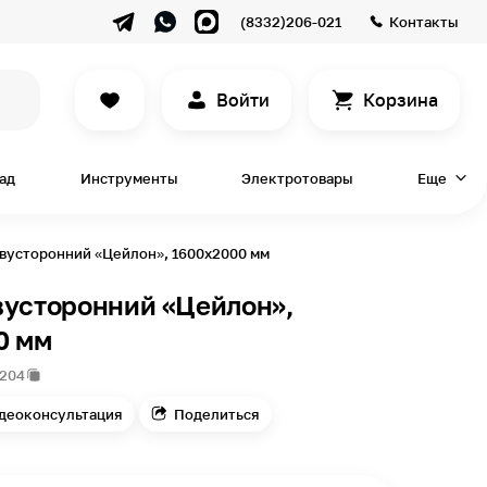
(8332)206-021
Контакты
Войти
Корзина
сад
Инструменты
Электротовары
Еще
вусторонний «Цейлон», 1600х2000 мм
вусторонний «Цейлон»,
0 мм
4204
деоконсультация
Поделиться