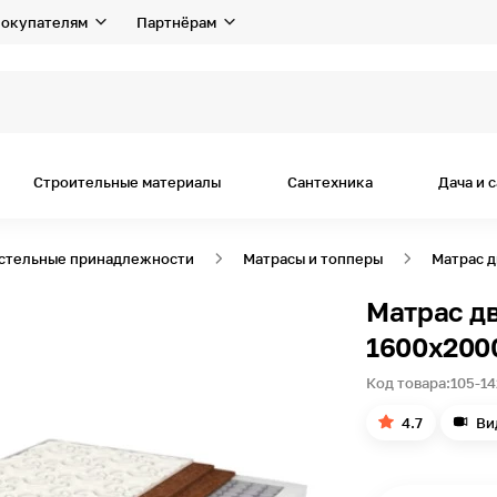
окупателям
Партнёрам
Строительные материалы
Сантехника
Дача и 
остельные принадлежности
Матрасы и топперы
Матрас д
Матрас д
1600х200
Код товара:
105-1
4.7
Ви