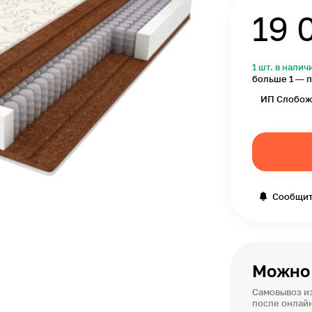
19 
1 шт. в налич
больше 1 — п
ИП Слобож
Сообщит
Можно 
Самовывоз из
после онлай