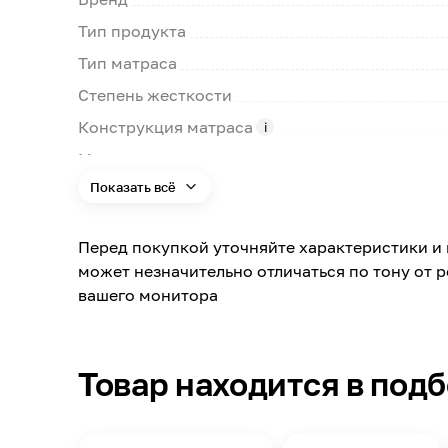
Тип продукта
Тип матраса
Степень жесткости
Конструкция матраса
Максимальная нагрузка на одно спальное ме
Показать всё
Ширина
Длина
Перед покупкой уточняйте характеристики и 
Цвет
может незначительно отличаться по тону от 
Гарантийный срок
вашего монитора
Толщина
Масса
Товар находится в под