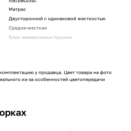
Матрас
Двусторонний с одинаковой жесткостью
Средне-жесткая
Блок независимых пружин
сто
120
1600
2000
комплектацию у продавца. Цвет товара на фото
Белый
реального из-за особенностей цветопередачи
36
200
40
борках